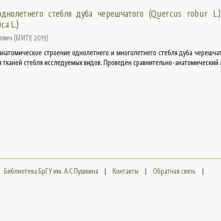
однолетнего стебля дуба черешчатого (Quercus robur L.
ca L.)
нович
(
БГИТУ
,
2019
)
 анатомическое строение однолетнего и многолетнего стебля дуба черешчат
 тканей стебля исследуемых видов. Проведён сравнительно-анатомический ан
Библиотека БрГУ им. А.С.Пушкина
|
Контакты
|
Обратная связь
|