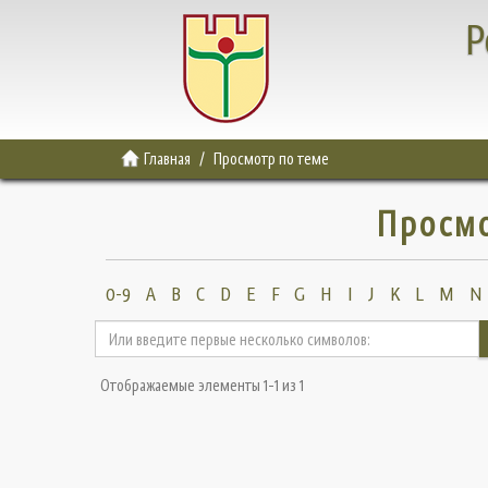
Р
Главная
Просмотр по теме
Просмо
0-9
A
B
C
D
E
F
G
H
I
J
K
L
M
N
Отображаемые элементы 1-1 из 1