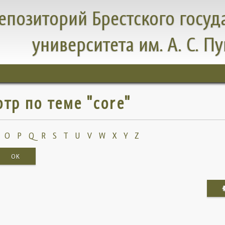
епозиторий Брестского госуд
университета им. А. С. П
тр по теме "core"
O
P
Q
R
S
T
U
V
W
X
Y
Z
OK